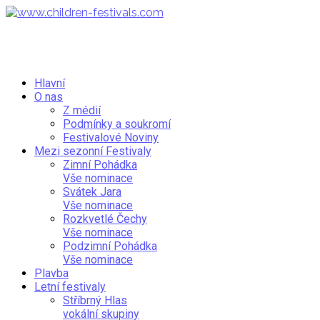
Hlavní
O nas
Z médií
Podmínky a soukromí
Festivalové Noviny
Mezi sezonní Festivaly
Zimní Pohádka
Vše nominace
Svátek Jara
Vše nominace
Rozkvetlé Čechy
Vše nominace
Podzimní Pohádka
Vše nominace
Plavba
Letní festivaly
Stříbrný Hlas
vokální skupiny