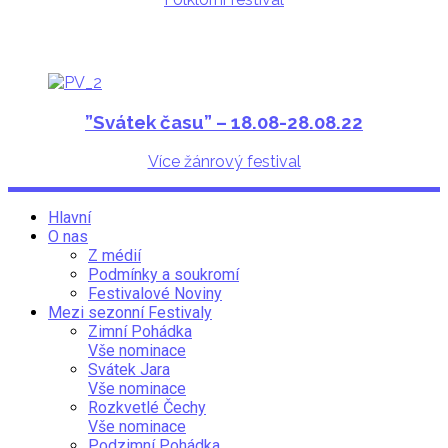
”Svátek času
” –
18.08-28.08.22
Více žánrový festival
Hlavní
O nas
Z médií
Podmínky a soukromí
Festivalové Noviny
Mezi sezonní Festivaly
Zimní Pohádka
Vše nominace
Svátek Jara
Vše nominace
Rozkvetlé Čechy
Vše nominace
Podzimní Pohádka