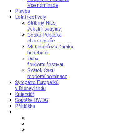
Vše nominace
Plavba
Letní festivaly
Stříbrný Hlas
vokální skupiny
Česká Pohádka
choreografie
Metamorfóza Zámků
hudebníci
Duha
folklorní festival
Svátek Času
moderní nominace
Sympatie Europarků
v Disneylandu
Kalendář
Soutěže BWDG
Přihláška