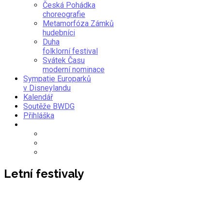
Česká Pohádka
choreografie
Metamorfóza Zámků
hudebníci
Duha
folklorní festival
Svátek Času
moderní nominace
Sympatie Europarků
v Disneylandu
Kalendář
Soutěže BWDG
Přihláška
Letní festivaly